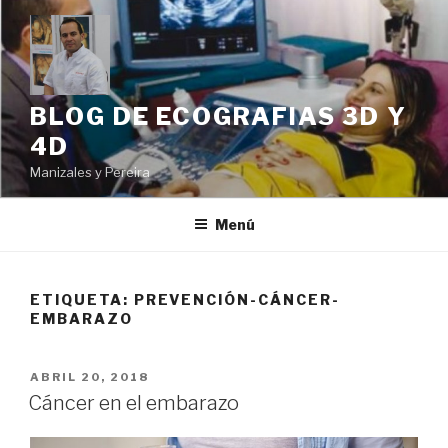
Ir
al
contenido
BLOG DE ECOGRAFIAS 3D Y
4D
Manizales y Pereira
Menú
ETIQUETA: PREVENCIÓN-CÁNCER-
EMBARAZO
PUBLICADO
ABRIL 20, 2018
EN
Cáncer en el embarazo