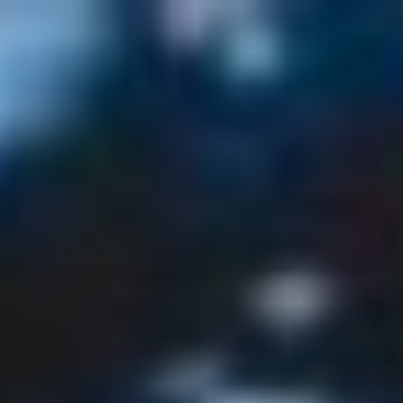
Ir
al
contenido