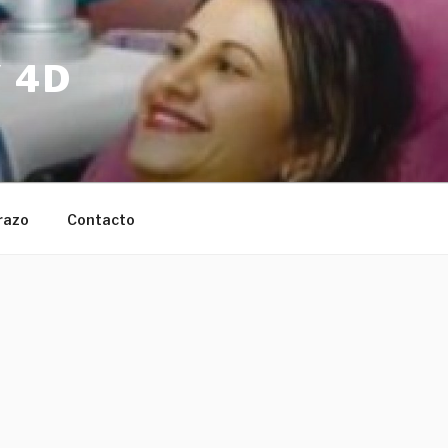
 4D
razo
Contacto