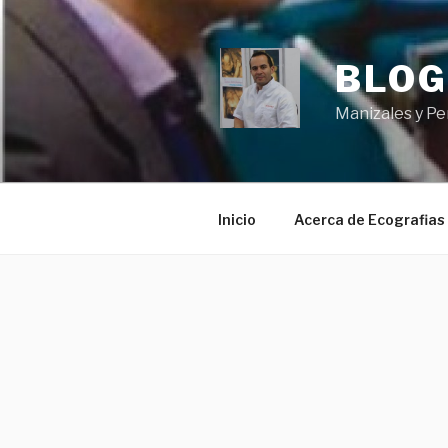
Ir
al
contenido
BLOG
Manizales y Pe
Inicio
Acerca de Ecografias