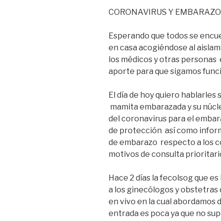
CORONAVIRUS Y EMBARAZO
Esperando que todos se encue
en casa acogiéndose al aisla
los médicos y otras personas
aporte para que sigamos func
El día de hoy quiero hablarles
mamita embarazada y su núcleo
del coronavirus para el emba
de protección así como infor
de embarazo respecto a los c
motivos de consulta prioritari
Hace 2 días la fecolsog que e
a los ginecólogos y obstetras
en vivo en la cual abordamos d
entrada es poca ya que no su