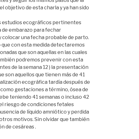
ntes y seguir los mismos pasos que la
l objetivo de esta charla y ya han sido
s estudios ecográficos pertinentes
a de embarazo para fechar
colocar una fecha probable de parto.
do que con esta medida detectaremos
nadas que son aquellas en las cuales
 también podremos prevenir con esta
tes de la semana 12 ) la presentación
 son aquellos que tienen más de 41
alización ecográfica tardía después de
 como gestaciones a término, ósea de
bebe teniendo 41 semanas o incluso 42
l riesgo de condiciones fetales
sencia de líquido amniótico y perdida
 otros motivos. Sin olvidar que también
ón de cesáreas .