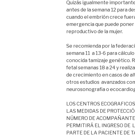
Quizás igualmente importante 
antes de la semana 12 para de
cuando el embrión crece fuera
emergencia que puede poner en 
reproductivo de la mujer.
Se recomienda por la federació
semana 11 a 13-6 para cálculo
conocida tamizaje genético. Re
fetal semanas 18 a 24 y realiz
de crecimiento en casos de al
otros estudios avanzados como d
neurosonografia o ecocardiogr
LOS CENTROS ECOGRAFICOS
LAS MEDIDAS DE PROTECCIÓ
NÚMERO DE ACOMPAÑANTES
PERMITIRÁ EL INGRESO DE 
PARTE DE LA PACIENTE DE