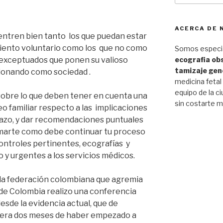
ACERCA DE
ntren bien tanto los que puedan estar
miento voluntario como los que no como
Somos especia
 exceptuados que ponen su valioso
ecografia obs
tamizaje gen
ionando como sociedad .
medicina fetal
equipo de la ci
 sobre lo que deben tener en cuenta una
sin costarte m
 familiar respecto a las implicaciones
razo, y dar recomendaciones puntuales
marte como debe continuar tu proceso
ontroles pertinentes, ecografías y
o y urgentes a los servicios médicos.
s la federación colombiana que agremia
 de Colombia realizo una conferencia
esde la evidencia actual, que de
pera dos meses de haber empezado a