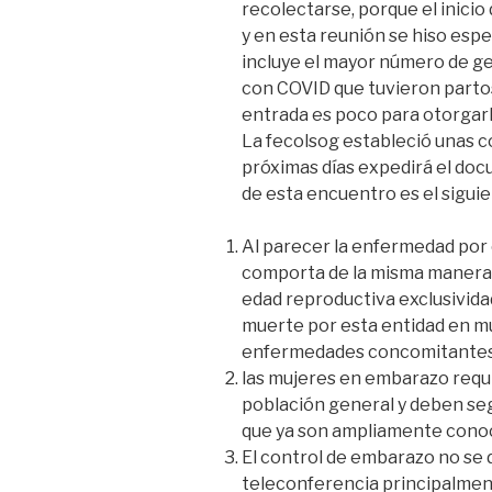
recolectarse, porque el inicio
y en esta reunión se hiso espe
incluye el mayor número de ge
con COVID que tuvieron parto
entrada es poco para otorgarl
La fecolsog estableció unas c
próximas días expedirá el doc
de esta encuentro es el siguie
Al parecer la enfermedad por
comporta de la misma manera q
edad reproductiva exclusivida
muerte por esta entidad en m
enfermedades concomitantes
las mujeres en embarazo requi
población general y deben se
que ya son ampliamente conoc
El control de embarazo no se d
teleconferencia principalmen