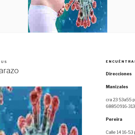
ENCUÉNTRA
GUS
arazo
Direcciones
Manizales
cra 23 53a55 pi
68850916-313
Pereira
Calle 14 16-53