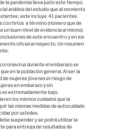
 de la pandemia lleva justo este tiempo,
cial análisis del estudio que al momento
stantes ; este incluye 41 pacientes
s con fetos a término (número que de
e un buen nivel de evidencia al mismo).
onclusiones de este encuentro y en los
umento oficial al respecto. Un resumen
nte:
 coronavirus durante el embarazo se
ue en la población general. Al ser la
d de mujeres jóvenes el riesgo de
ujeres en embarazo y sin
 es extremadamente bajo.
eren los mismos cuidados que la
guir las mismas medidas de autocuidado
idas por ustedes.
ebe suspender y se podrá utilizar la
te para entrega de resultados de