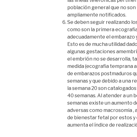
las líneas telefónicas pertine
población general que no son e
ampliamente notificados.
Se deben seguir realizando lo
como son la primera ecografi
adecuadamente el embarazo y 
Esto es de mucha utilidad da
algunas gestaciones amembrio
el embrión no se desarrolla,
medida (ecografia temprana an
de embarazos postmaduros que
semanas y que debido a una re
la semana 20 son catalogados
40 semanas. Al atender a un 
semanas existe un aumento de
adversas como macrosomia , au
de bienestar fetal por estos y
aumenta el índice de realizaci