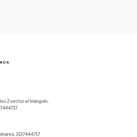
NOS
so 2 sector el triangulo.
7444717
 pinares. 3137444717