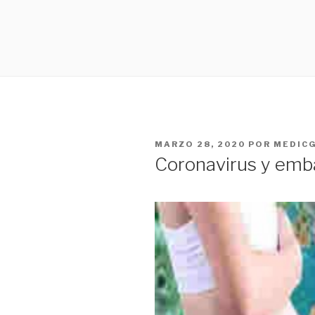
PUBLICADO
MARZO 28, 2020
POR
MEDIC
EN
Coronavirus y emb