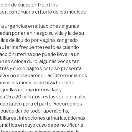
ución de dudas entre otros.
ben continuar a criterio de los médicos
 a urgencias en situaciones algunas
edan poner en riesgo su vida y la de su
ida de líquido por vagina, sangrado
n uterina frecuente ( esto es cuando
cción uterina que puede llevar a un
en se coloca duro, algunas veces tan
trás y duele bajito y esto se presenta
ra y no desaparece ), así diferenciamos
amos los médicos de braxton hill o
quellas de baja intensidad y
a 15 a 20 minutos , estas son normales
adaptativo para el parto. Recordemos
uede dar de todo ; apendicitis,
 biliares , infecciones urinarias, además
tomática en cuyo caso debe notificar a