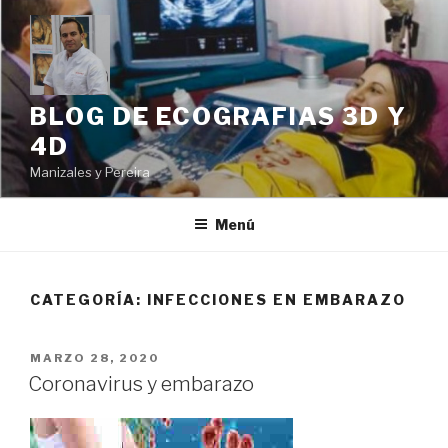
Ir
al
contenido
BLOG DE ECOGRAFIAS 3D Y
4D
Manizales y Pereira
Menú
CATEGORÍA: INFECCIONES EN EMBARAZO
PUBLICADO
MARZO 28, 2020
EN
Coronavirus y embarazo