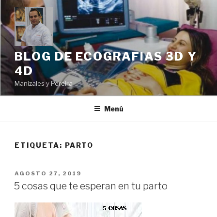
Ir
al
contenido
BLOG DE ECOGRAFIAS 3D Y
4D
Manizales y Pereira
Menú
ETIQUETA: PARTO
PUBLICADO
AGOSTO 27, 2019
EN
5 cosas que te esperan en tu parto