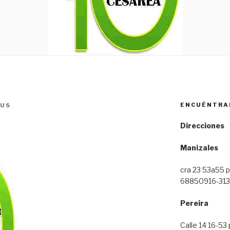
ENCUÉNTRA
GUS
Direcciones
Manizales
cra 23 53a55 pi
68850916-313
Pereira
Calle 14 16-53