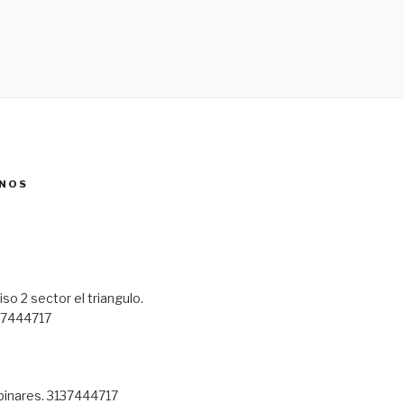
NOS
so 2 sector el triangulo.
7444717
 pinares. 3137444717