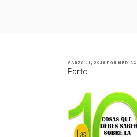
PUBLICADO
MARZO 11, 2019
POR
MEDIC
EN
Parto