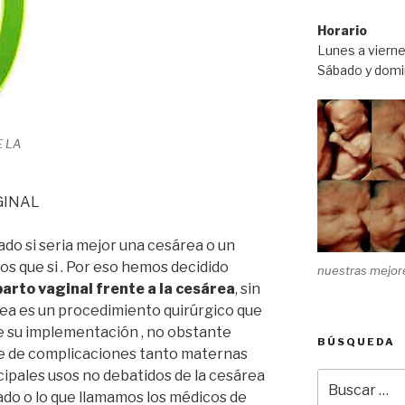
Horario
Lunes a viern
Sábado y domin
E LA
GINAL
do si seria mejor una cesárea o un
os que si . Por eso hemos decidido
nuestras mejore
parto vaginal frente a la
cesárea
, sin
ea es un procedimiento quirúrgico que
e su implementación , no obstante
BÚSQUEDA
re de complicaciones tanto maternas
cipales usos no debatidos de la cesárea
Buscar
do o lo que llamamos los médicos de
por: