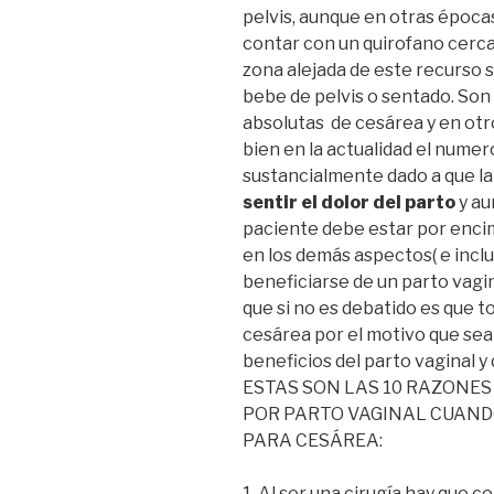
pelvis, aunque en otras épocas
contar con un quirofano cerc
zona alejada de este recurso s
bebe de pelvis o sentado. Son
absolutas de cesárea y en otr
bien en la actualidad el num
sustancialmente dado a que la 
sentir el dolor del parto
y au
paciente debe estar por encim
en los demás aspectos( e incl
beneficiarse de un parto vagi
que si no es debatido es que t
cesárea por el motivo que sea
beneficios del parto vaginal y 
ESTAS SON LAS 10 RAZONES
POR PARTO VAGINAL CUAND
PARA CESÁREA:
1-Al ser una cirugía hay que co