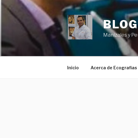
Ir
al
contenido
BLOG
Manizales y Pe
Inicio
Acerca de Ecografias