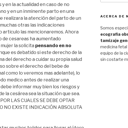
 y en la actualidad en caso de no
ano y en un inminente parto en una
ACERCA DE
e realizara la atención del parto de un
 muchas otras las indicaciones
Somos especia
o articulo las mencionaremos. Ahora
ecografia obs
ero de cesareas ha aumentado
tamizaje gen
mujer la solicita
pensando en no
medicina fetal
nque es debatido si este derecho de la
equipo de la ci
a del derecho a cuidar su propia salud
sin costarte m
uso sobre el derecho del bebe de
nal como lo veremos mas adelante), lo
odo medico antes de realizar una
 debe informar muy bien los riesgos y
de la cesárea sea la situación que sea.
 POR LAS CUALES SE DEBE OPTAR
O NO EXISTE INDICACIÓN ABSOLUTA
rtar muchos tejidos para llegar al útero