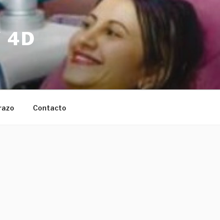
 4D
razo
Contacto