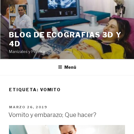
Ir
al
contenido
BLOG DE ECOGRAFIAS 3D Y
4D
Manizales y Pereira
Menú
ETIQUETA: VOMITO
PUBLICADO
MARZO 26, 2019
EN
Vomito y embarazo; Que hacer?